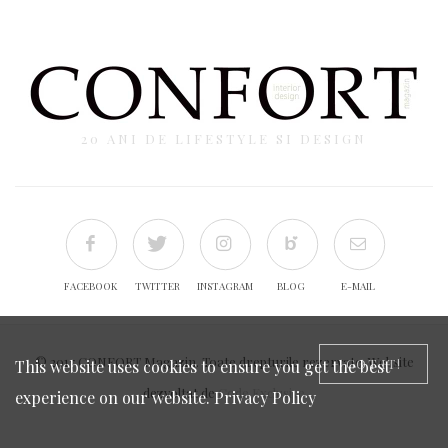
20 ANI DE LIFESTYLE SI DESIGN
FACEBOOK
TWITTER
INSTAGRAM
BLOG
E-MAIL
© 2017 CONFORT Magazin. Toate drepturile rezervate. Website
GOT IT!
This website uses cookies to ensure you get the best
dezvoltat de
Code Exclusive
experience on our website.
Privacy Policy