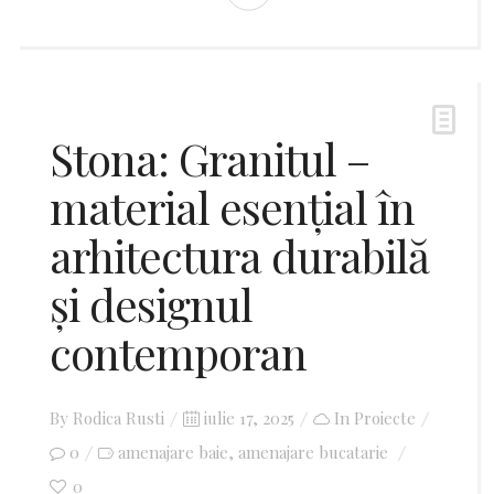
Stona: Granitul –
material esențial în
arhitectura durabilă
și designul
contemporan
By
Rodica Rusti
Posted
iulie 17, 2025
In
Proiecte
0
amenajare baie
on
amenajare bucatarie
,
0