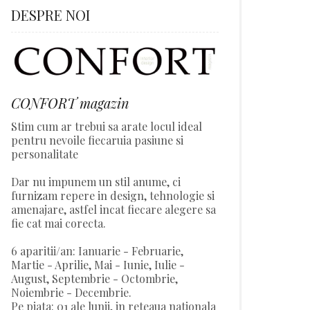
DESPRE NOI
CONFORT magazin
Stim cum ar trebui sa arate locul ideal
pentru nevoile fiecaruia pasiune si
personalitate
Dar nu impunem un stil anume, ci
furnizam repere in design, tehnologie si
amenajare, astfel incat fiecare alegere sa
fie cat mai corecta.
6 aparitii/an: Ianuarie - Februarie,
Martie - Aprilie, Mai - Iunie, Iulie -
August, Septembrie - Octombrie,
Noiembrie - Decembrie.
Pe piata: 01 ale lunii, in reteaua nationala