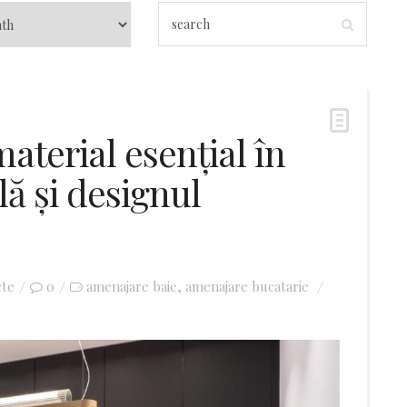
aterial esențial în
lă și designul
cte
0
amenajare baie
amenajare bucatarie
,