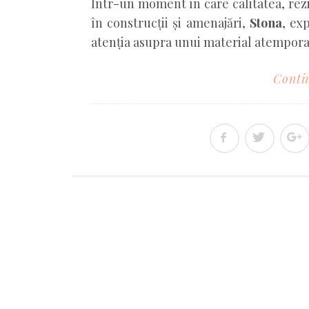
Într-un moment în care calitatea, rezi
în construcții și amenajări,
Stona
, ex
atenția asupra unui material atempora
Contin