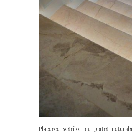
Placarea scărilor cu piatră natura