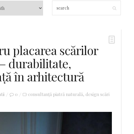
u placarea scărilor
– durabilitate,
ță în arhitectură
tii
0
consultanță piatră naturală
design scări
,