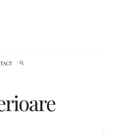
TACT
erioare