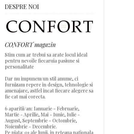
DESPRE NOI
CONFORT magazin
Stim cum ar trebui sa arate locul ideal
pentru nevoile fiecaruia pasiune si
personalitate
Dar nu impunem un stil anume, ci
furnizam repere in design, tehnologie si
amenajare, astfel incat fiecare alegere sa
fie cat mai corecta.
6 aparitii/an: Ianuarie - Februarie,
Martie - Aprilie, Mai - Iunie, Iulie -
August, Septembrie - Octombrie,
Noiembrie - Decembrie.
Pe piata: 01 ale lunii, in reteaua nationala