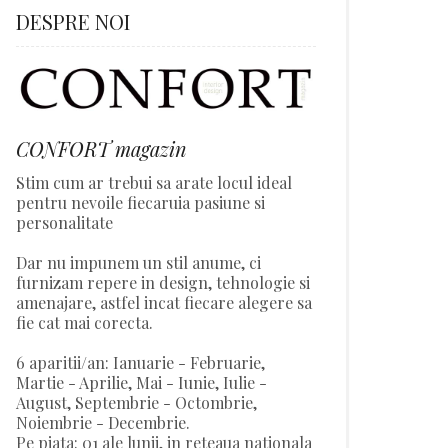
DESPRE NOI
CONFORT magazin
Stim cum ar trebui sa arate locul ideal
pentru nevoile fiecaruia pasiune si
personalitate
Dar nu impunem un stil anume, ci
furnizam repere in design, tehnologie si
amenajare, astfel incat fiecare alegere sa
fie cat mai corecta.
6 aparitii/an: Ianuarie - Februarie,
Martie - Aprilie, Mai - Iunie, Iulie -
August, Septembrie - Octombrie,
Noiembrie - Decembrie.
Pe piata: 01 ale lunii, in reteaua nationala