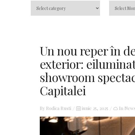
Un nou reper în de
exterior: eiluminat
showroom spectac
Capitalei
By
Rodica Rusti
Posted
iunie 25, 2025
In
New
on