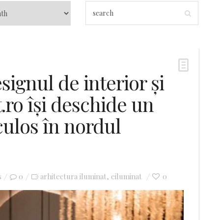
signul de interior și
.ro își deschide un
ulos în nordul
s
0
arhitectura iluminat
eiluminat
0
,