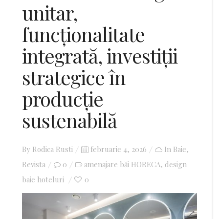
unitar,
funcționalitate
integrată, investiții
strategice în
producție
sustenabilă
By
Rodica Rusti
Posted
februarie 4, 2026
In
Baie
,
Revista
0
amenajare băi HORECA
on
design
,
baie hoteluri
0