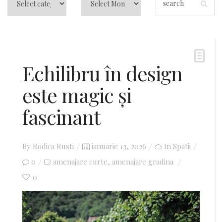
Echilibru în design
este magic și
fascinant
By
Rodica Rusti
Posted
ianuarie 13, 2026
In
Spatii
0
amenajare curte
on
amenajare gradina
,
0