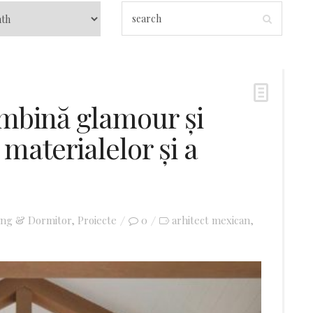
ombină glamour și
 materialelor și a
ing & Dormitor
,
Proiecte
0
arhitect mexican
,