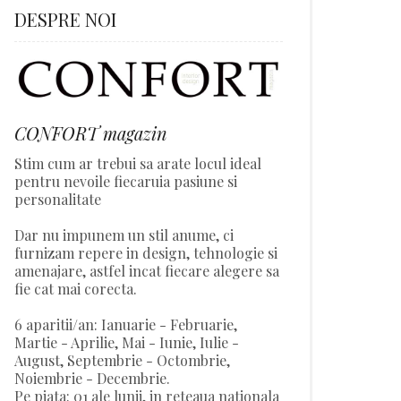
DESPRE NOI
CONFORT magazin
Stim cum ar trebui sa arate locul ideal
pentru nevoile fiecaruia pasiune si
personalitate
Dar nu impunem un stil anume, ci
furnizam repere in design, tehnologie si
amenajare, astfel incat fiecare alegere sa
fie cat mai corecta.
6 aparitii/an: Ianuarie - Februarie,
Martie - Aprilie, Mai - Iunie, Iulie -
August, Septembrie - Octombrie,
Noiembrie - Decembrie.
Pe piata: 01 ale lunii, in reteaua nationala