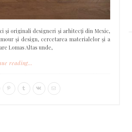
i și originali designeri și arhitecți din Mexic,
mour și design, cercetarea materialelor și a
oare Lomas Altas unde,
ue reading...