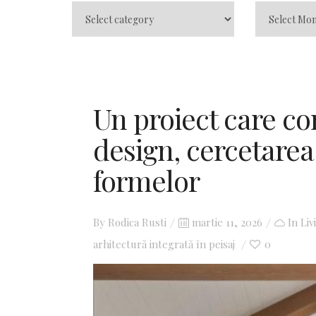
Un proiect care c
design, cercetarea
formelor
By
Rodica Rusti
Posted
martie 11, 2026
In
Liv
arhitectură integrată în peisaj
on
0