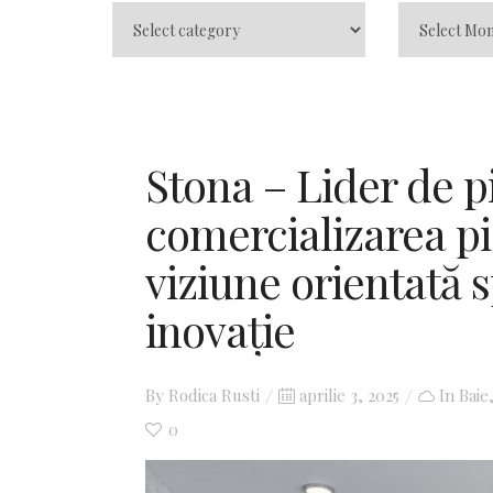
Stona – Lider de p
comercializarea pi
viziune orientată s
inovație
By
Rodica Rusti
Posted
aprilie 3, 2025
In
Baie
0
on