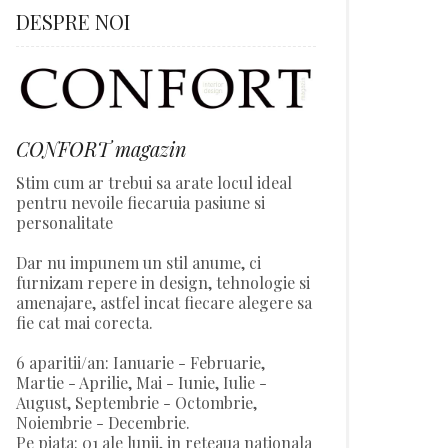
DESPRE NOI
CONFORT magazin
Stim cum ar trebui sa arate locul ideal
pentru nevoile fiecaruia pasiune si
personalitate
Dar nu impunem un stil anume, ci
furnizam repere in design, tehnologie si
amenajare, astfel incat fiecare alegere sa
fie cat mai corecta.
6 aparitii/an: Ianuarie - Februarie,
Martie - Aprilie, Mai - Iunie, Iulie -
August, Septembrie - Octombrie,
Noiembrie - Decembrie.
Pe piata: 01 ale lunii, in reteaua nationala