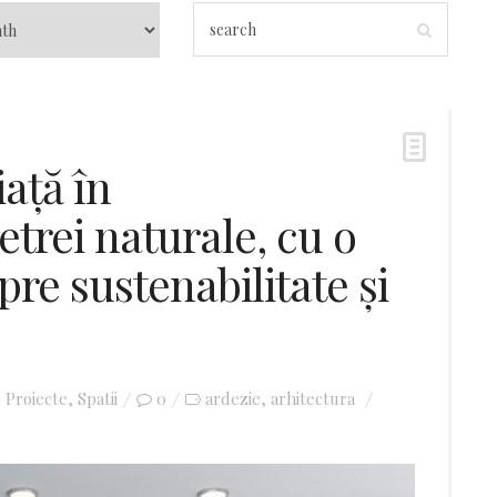
iață în
etrei naturale, cu o
pre sustenabilitate și
,
Proiecte
,
Spatii
0
ardezie
arhitectura
,