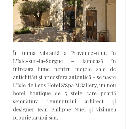
În inima vibrantă a Provence-ului, în
L’Isle-sur-la-Sorgue – faimoasă în
întreaga lume pentru piețele sale de
antichități și atmosfera autentică – se naște
L’Isle de Leos Hotel&Spa MGallery, un nou
hotel boutique de 5 stele care poartă
semnătura renumitului arhitect și
designer Jean Philippe Nuel și viziunea
proprietarului său,