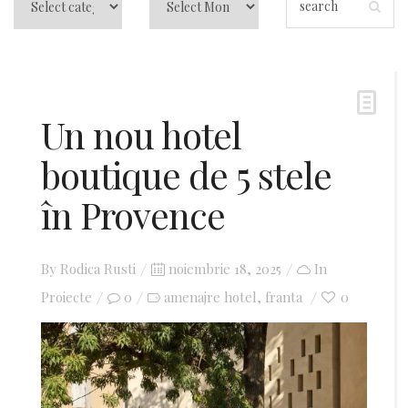
Un nou hotel
boutique de 5 stele
în Provence
By
Rodica Rusti
Posted
noiembrie 18, 2025
In
Proiecte
0
amenajre hotel
on
franta
0
,