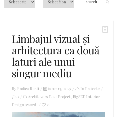
Limbajul vizual și
arhitectura ca două
laturi ale unui
singur mediu
By
Rodica Rusti
Posted
iunie 13, 2025
In
Proiecte
0
Archilovers Best Project
on
BigSEE Interior
,
Design Award
0