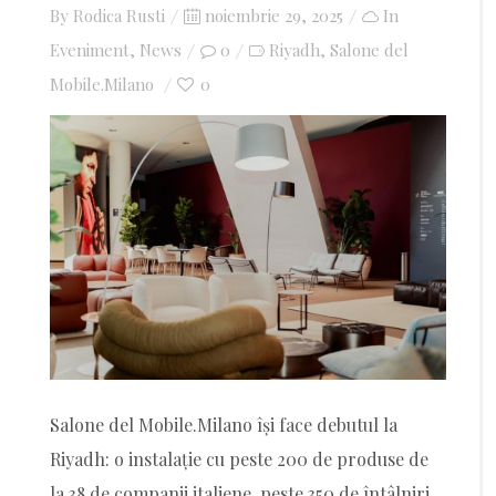
By
Rodica Rusti
Posted
noiembrie 29, 2025
In
Eveniment
,
News
on
0
Riyadh
Salone del
,
Mobile.Milano
0
Salone del Mobile.Milano își face debutul la
Riyadh: o instalație cu peste 200 de produse de
la 38 de companii italiene, peste 350 de întâlniri