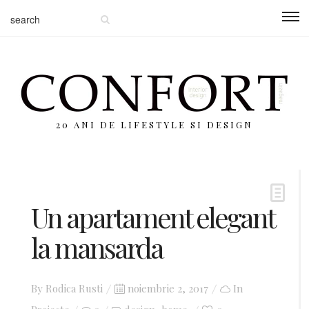
20 ANI DE LIFESTYLE SI DESIGN
Un apartament elegant
la mansarda
By
Rodica Rusti
Posted
noiembrie 2, 2017
In