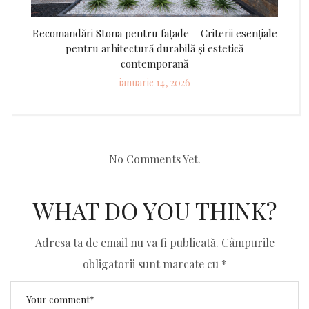
Recomandări Stona pentru fațade – Criterii esențiale
pentru arhitectură durabilă și estetică
contemporană
Posted
ianuarie 14, 2026
on
No Comments Yet.
WHAT DO YOU THINK?
Adresa ta de email nu va fi publicată.
Câmpurile
obligatorii sunt marcate cu
*