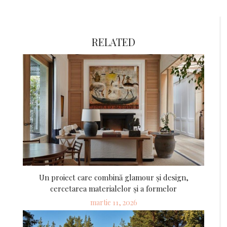
RELATED
Un proiect care combină glamour și design,
cercetarea materialelor și a formelor
Posted
martie 11, 2026
on