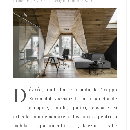
Proiecte
0
design
on
home
0
,
D
ésirée, unul dintre brandurile Gruppo
Euromobil specializata in producţia de
canapele, fotolii, paturi, covoare si
articole complementare, a fost aleasa pentru a
mobila apartamentul „Okrezna Attic