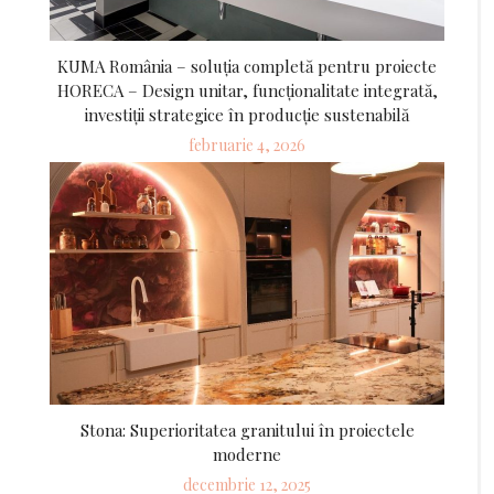
KUMA România – soluția completă pentru proiecte
HORECA – Design unitar, funcționalitate integrată,
investiții strategice în producție sustenabilă
Posted
februarie 4, 2026
on
Stona: Superioritatea granitului în proiectele
moderne
Posted
decembrie 12, 2025