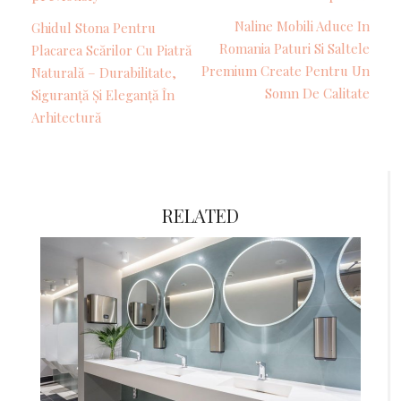
Naline Mobili Aduce In
Ghidul Stona Pentru
Romania Paturi Si Saltele
Placarea Scărilor Cu Piatră
Premium Create Pentru Un
Naturală – Durabilitate,
Somn De Calitate
Siguranță Și Eleganță În
Arhitectură
RELATED