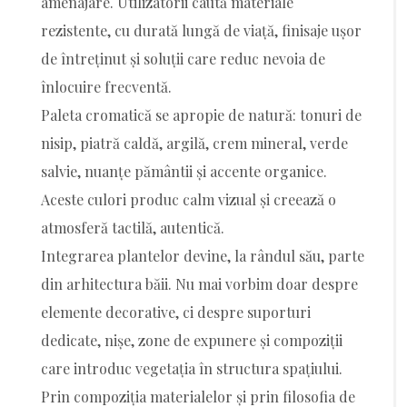
amenajare. Utilizatorii caută materiale
rezistente, cu durată lungă de viață, finisaje ușor
de întreținut și soluții care reduc nevoia de
înlocuire frecventă.
Paleta cromatică se apropie de natură: tonuri de
nisip, piatră caldă, argilă, crem mineral, verde
salvie, nuanțe pământii și accente organice.
Aceste culori produc calm vizual și creează o
atmosferă tactilă, autentică.
Integrarea plantelor devine, la rândul său, parte
din arhitectura băii. Nu mai vorbim doar despre
elemente decorative, ci despre suporturi
dedicate, nișe, zone de expunere și compoziții
care introduc vegetația în structura spațiului.
Prin compoziția materialelor și prin filosofia de