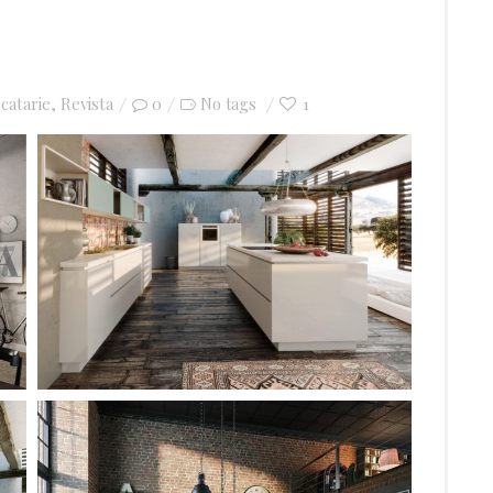
catarie
,
Revista
0
1
No tags