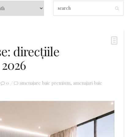
 direcțiile
 2026
0
amenajare baie premium
amenajari baie
,