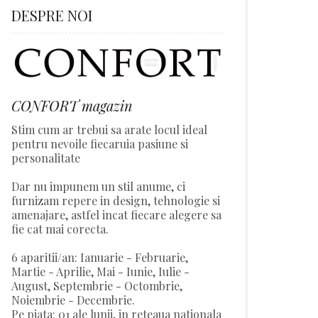
DESPRE NOI
CONFORT magazin
Stim cum ar trebui sa arate locul ideal
pentru nevoile fiecaruia pasiune si
personalitate
Dar nu impunem un stil anume, ci
furnizam repere in design, tehnologie si
amenajare, astfel incat fiecare alegere sa
fie cat mai corecta.
6 aparitii/an: Ianuarie - Februarie,
Martie - Aprilie, Mai - Iunie, Iulie -
August, Septembrie - Octombrie,
Noiembrie - Decembrie.
Pe piata: 01 ale lunii, in reteaua nationala