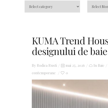
KUMA Trend House:
designului de baie
By
Rodica Rusti
Posted
mai 27, 2026
In
Baie
contemporane
on
0