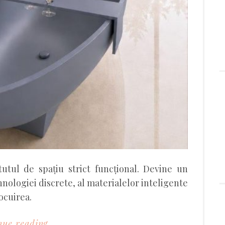
tutul de spațiu strict funcțional. Devine un
ehnologiei discrete, al materialelor inteligente
locuirea.
ue reading...