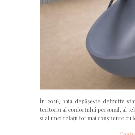
În 2026, baia depășește definitiv sta
teritoriu al confortului personal, al t
și al unei relații tot mai conștiente cu 
Contin