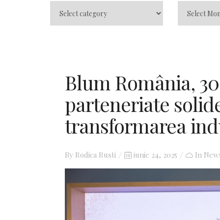
Blum România, 30 
parteneriate solide
transformarea indu
By
Rodica Rusti
Posted
iunie 24, 2025
In
New
on