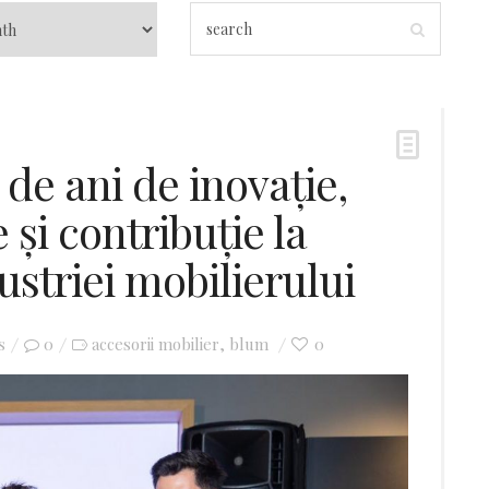
de ani de inovație,
 și contribuție la
striei mobilierului
s
0
accesorii mobilier
blum
0
,