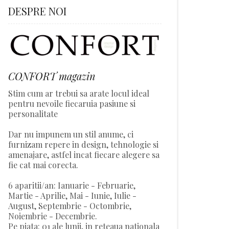
DESPRE NOI
CONFORT magazin
Stim cum ar trebui sa arate locul ideal
pentru nevoile fiecaruia pasiune si
personalitate
Dar nu impunem un stil anume, ci
furnizam repere in design, tehnologie si
amenajare, astfel incat fiecare alegere sa
fie cat mai corecta.
6 aparitii/an: Ianuarie - Februarie,
Martie - Aprilie, Mai - Iunie, Iulie -
August, Septembrie - Octombrie,
Noiembrie - Decembrie.
Pe piata: 01 ale lunii, in reteaua nationala