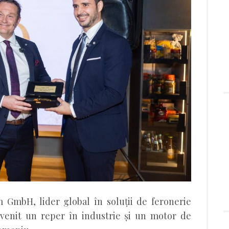
m GmbH, lider global în soluții de feronerie
venit un reper în industrie și un motor de