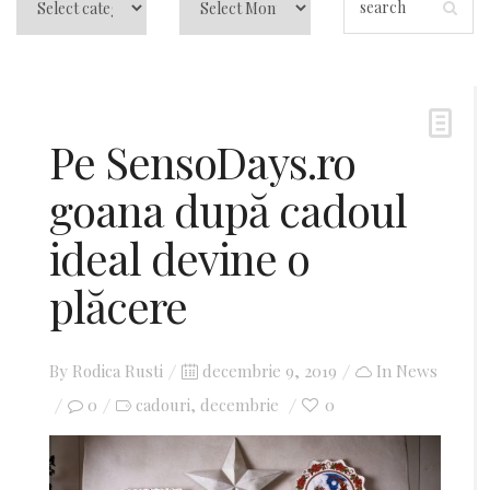
Pe SensoDays.ro
goana după cadoul
ideal devine o
plăcere
By
Rodica Rusti
Posted
decembrie 9, 2019
In
News
0
cadouri
decembrie
on
0
,