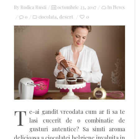
By
Rodica Rusti
Posted
octombrie 23, 2017
In
News
0
ciocolata
on
desert
0
,
T
e-ai gandit vreodata cum ar fi sa te
lasi cucerit de o combinatie de
gusturi autentice? Sa simti aroma
delicioasa a ciocolatei belgiene invaluita in