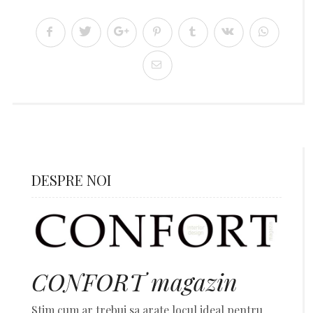
DESPRE NOI
CONFORT magazin
Stim cum ar trebui sa arate locul ideal pentru