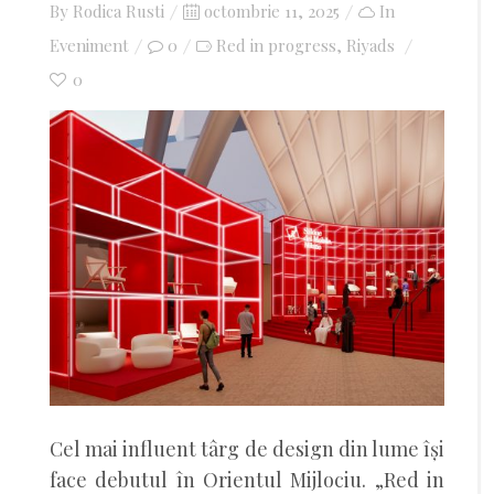
By
Rodica Rusti
Posted
octombrie 11, 2025
In
Eveniment
0
on
Red in progress
Riyads
,
0
Cel mai influent târg de design din lume își
face debutul în Orientul Mijlociu. „Red in