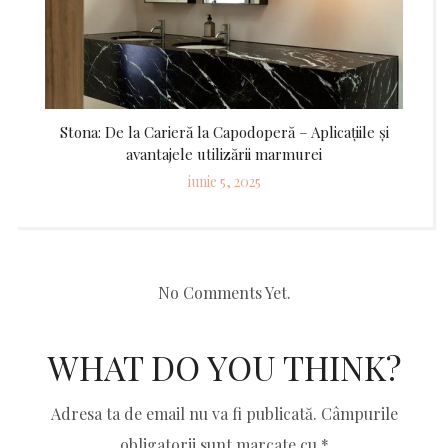
Stona: De la Carieră la Capodoperă – Aplicațiile și
avantajele utilizării marmurei
Posted
iunie 5, 2025
on
No Comments Yet.
WHAT DO YOU THINK?
Adresa ta de email nu va fi publicată.
Câmpurile
obligatorii sunt marcate cu
*