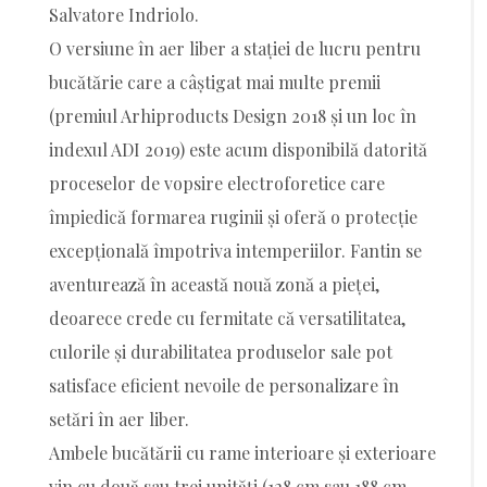
Salvatore Indriolo.
O versiune în aer liber a stației de lucru pentru
bucătărie care a câștigat mai multe premii
(premiul Arhiproducts Design 2018 și un loc în
indexul ADI 2019) este acum disponibilă datorită
proceselor de vopsire electroforetice care
împiedică formarea ruginii și oferă o protecție
excepțională împotriva intemperiilor. Fantin se
aventurează în această nouă zonă a pieței,
deoarece crede cu fermitate că versatilitatea,
culorile și durabilitatea produselor sale pot
satisface eficient nevoile de personalizare în
setări în aer liber.
Ambele bucătării cu rame interioare și exterioare
vin cu două sau trei unități (128 cm sau 188 cm