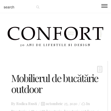
20 ANI DE LIFESTYLE SI DESIGN
Mobilierul de bucătărie
outdoor
By
Rodica Rusti
Posted
octombrie 27, 2020
In