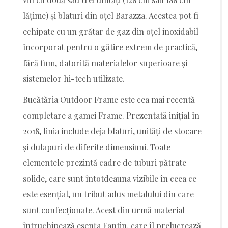
lățime) și blaturi din oțel Barazza. Acestea pot fi
echipate cu un grătar de gaz din oțel inoxidabil
încorporat pentru o gătire extrem de practică,
fără fum, datorită materialelor superioare și
sistemelor hi-tech utilizate.
Bucătăria Outdoor Frame este cea mai recentă
completare a gamei Frame. Prezentată inițial în
2018, linia include deja blaturi, unități de stocare
și dulapuri de diferite dimensiuni. Toate
elementele prezintă cadre de tuburi pătrate
solide, care sunt întotdeauna vizibile în ceea ce
este esențial, un tribut adus metalului din care
sunt confecționate. Acest din urmă material
întruchipează esența Fantin, care îl prelucrează