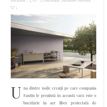
Bucatarie
0
on
bucatarie
bucatarie outdoor
,
1
U
na dintre noile creații pe care compania
Fantin le prezintă în această vară este o
bucătărie în aer liber proiectată de