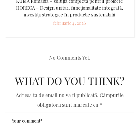
KUMA România – soluția completă pentru proiecte
HORECA – Design unitar, funcționalitate integrată,
investiții strategice în producție sustenabilă
Posted
februarie 4, 2026
on
No Comments Yet.
WHAT DO YOU THINK?
Adresa ta de email nu va fi publicată.
Câmpurile
obligatorii sunt marcate cu
*