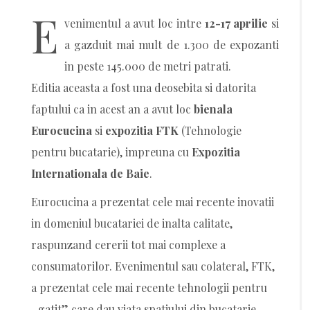
E
venimentul a avut loc intre
12-17 aprilie
si
a gazduit mai mult de 1.300 de expozanti
in peste 145.000 de metri patrati.
Editia aceasta a fost una deosebita si datorita
faptului ca in acest an a avut loc
bienala
Eurocucina
si
expozitia FTK
(Tehnologie
pentru bucatarie), impreuna cu
Expozitia
Internationala de Baie
.
Eurocucina a prezentat cele mai recente inovatii
in domeniul bucatariei de inalta calitate,
raspunzand cererii tot mai complexe a
consumatorilor. Evenimentul sau colateral, FTK,
a prezentat cele mai recente tehnologii pentru
„gatit” care dau viata spatiului din bucatarie.