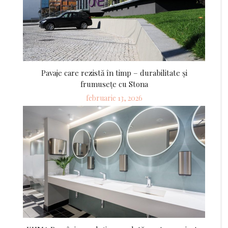
Pavaje care rezistă în timp – durabilitate și
frumusețe cu Stona
Posted
februarie 13, 2026
on