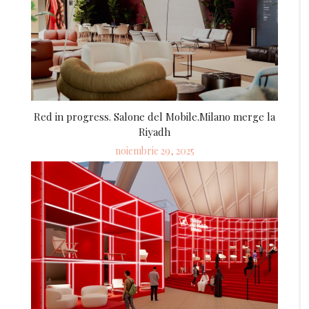
Red in progress. Salone del Mobile.Milano merge la
Riyadh
Posted
noiembrie 29, 2025
on