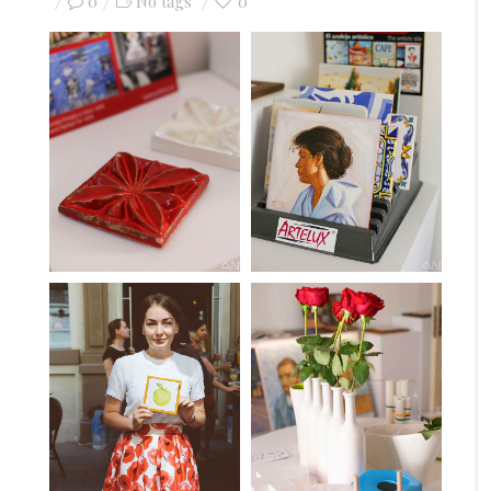
0
on
0
No tags