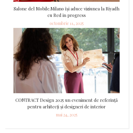
Salone del Mobile.Milano își aduce viziunea la Riyadh
cu Red in progress
Posted
octombrie 11, 2025
on
CONTRACT Design 2025 un eveniment de referință
pentru arhitecți și designeri de interior
Posted
mai 24, 2025
on