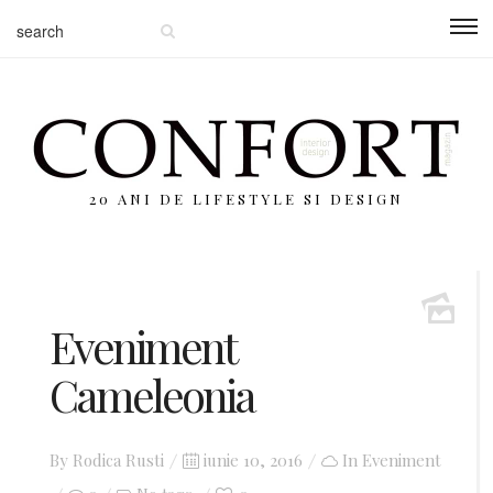
20 ANI DE LIFESTYLE SI DESIGN
Eveniment
Cameleonia
By
Rodica Rusti
Posted
iunie 10, 2016
In
Eveniment