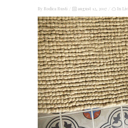
By
Rodica Rusti
Posted
august 12, 2017
In
Li
on