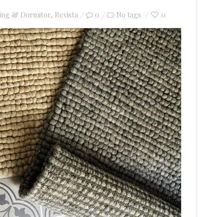
ving & Dormitor
,
Revista
0
0
No tags