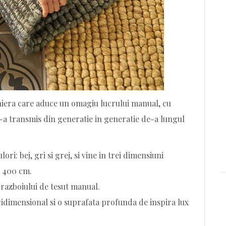
niera care aduce un omagiu lucrului manual, cu
 s-a transmis din generatie in generatie de-a lungul
ri: bej, gri si grej, si vine in trei dimensiuni
x 400 cm.
 razboiului de tesut manual.
idimensional si o suprafata profunda de inspira lux