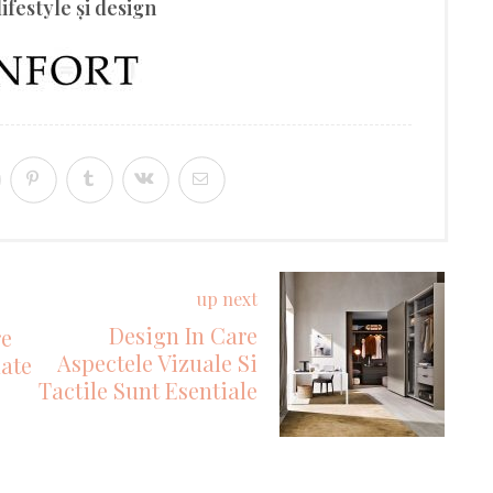
lifestyle şi design
up next
Design In Care
re
Aspectele Vizuale Si
nate
Tactile Sunt Esentiale