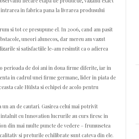
 observand fiecare etapa de productie, vazand exact
intrarea in fabrica pana la livrarea produsului
rum si tot ce presupune el. In 2006, cand am pasit
 obstacole, uneori alunecos, dar mereu am vazut
izarile si satisfactiile le-am resimtit ca o adierea
perioada de doi ani in doua firme diferite, iar in
nta in cadrul unei firme germane, lider in piata de
easta cale Hülsta si echipei de acolo pentru
 un an de cautari. Gasirea celui mai potrivit
intalnit cu Innovation lucrurile au curs firesc in
ation din mai multe puncte de vedere – frumusetea
alitativ si preturile echilibrate sunt cateva din ele.