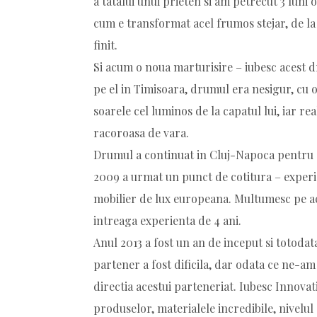
a tatalui unui prieten si am petrecut 3 luni
cum e transformat acel frumos stejar, de la 
finit.
Si acum o noua marturisire – iubesc acest d
pe el in Timisoara, drumul era nesigur, cu
soarele cel luminos de la capatul lui, iar real
racoroasa de vara.
Drumul a continuat in Cluj-Napoca pentru o 
2009 a urmat un punct de cotitura – experie
mobilier de lux europeana. Multumesc pe ac
intreaga experienta de 4 ani.
Anul 2013 a fost un an de inceput si totodata
partener a fost dificila, dar odata ce ne-am 
directia acestui parteneriat. Iubesc Innov
produselor, materialele incredibile, nivelul c