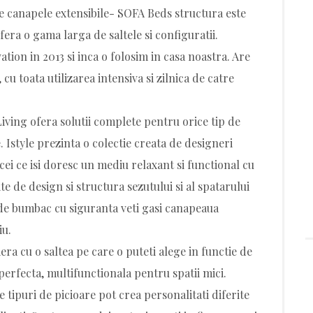
de canapele extensibile- SOFA Beds structura este
fera o gama larga de saltele si configuratii.
on in 2013 si inca o folosim in casa noastra. Are
, cu toata utilizarea intensiva si zilnica de catre
ving ofera solutii complete pentru orice tip de
. Istyle prezinta o colectie creata de designeri
cei ce isi doresc un mediu relaxant si functional cu
e de design si structura sezutului si al spatarului
i de bumbac cu siguranta veti gasi canapeaua
iu.
 cu o saltea pe care o puteti alege in functie de
erfecta, multifunctionala pentru spatii mici.
e tipuri de picioare pot crea personalitati diferite