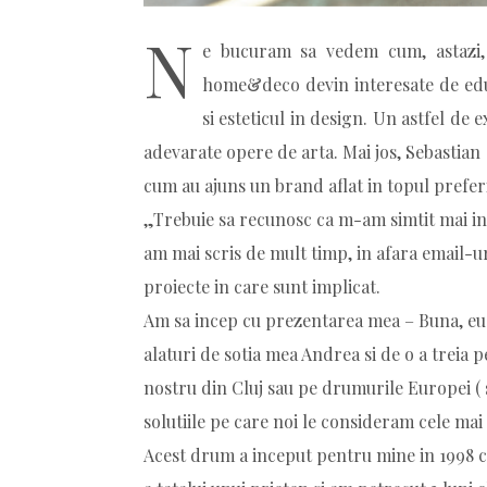
N
e bucuram sa vedem cum, astazi,
home&deco devin interesate de educ
si esteticul in design. Un astfel de 
adevarate opere de arta. Mai jos, Sebastia
cum au ajuns un brand aflat in topul prefer
„Trebuie sa recunosc ca m-am simtit mai int
am mai scris de mult timp, in afara email-ur
proiecte in care sunt implicat.
Am sa incep cu prezentarea mea – Buna, eu
alaturi de sotia mea Andrea si de o a treia 
nostru din Cluj sau pe drumurile Europei ( 
solutiile pe care noi le consideram cele mai 
Acest drum a inceput pentru mine in 1998 c