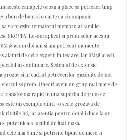
am aceste canapele oricui ii place sa petreaca timp
 ceva bun de baut si o carte ca si companie.
am sa va prezint urmatorul membru al familiei
e SKOVBY. Le-am aplicat si produselor acestui
l SM38 acum doi ani si am petrecut momente
es alaturi de cei 2 experti in testare, iar SM38 a iesit
impecabil in continuare. Sistemul de extensie
 grozav si in cadrul petrecerilor gazduite de noi
u efectul suprem. Uneori avem un grup mai mare de
 se transforma rapid in una superba de 3/1 m ce
sa este un exemplu dintr-o serie grozava de
ritatile lui, iar atentia pentru detalii duce la un
 si puternica a locului de luat masa.
d cele mai bune si potrivite tipuri de mese si