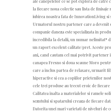
ale canepelelor ce se pot explora de catre c
la fiecare noua colectie sau lista de finisaj
iubirea noastra fata de InnovationLiving si sa
Urmatorul nostru partener care a devenit o
companie daneza este specializata in produc
incredibila la detalii, un numar nelimitat* de
un raport excelent calitate/pret. Aceste pro
ani, cand cautam cel mai potrivit partener 
canapea Fresno si doua scaune Moro pentru 
care a inclus partea de relaxare, urmarit fil
hiperactive si cea a copiilor prietenilor nost
cele trei produse au trecut eroic de fiecare “
Calitatea inalta a materialelor si ramele s
sezutului si spatarului creaza de fiecare da
Datorita unei mari varietati de niveluri de c