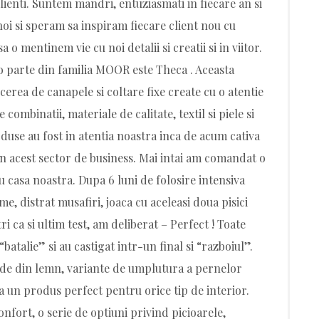
lienti. Suntem mandri, entuziasmati in fiecare an si
e noi si speram sa inspiram fiecare client nou cu
 o mentinem vie cu noi detalii si creatii si in viitor.
 parte din familia MOOR este Theca . Aceasta
erea de canapele si coltare fixe create cu o atentie
 combinatii, materiale de calitate, textil si piele si
duse au fost in atentia noastra inca de acum cativa
in acest sector de business. Mai intai am comandat o
casa noastra. Dupa 6 luni de folosire intensiva
me, distrat musafiri, joaca cu aceleasi doua pisici
ri ca si ultim test, am deliberat – Perfect ! Toate
batalie” si au castigat intr-un final si “razboiul”.
olide din lemn, variante de umplutura a pernelor
ta un produs perfect pentru orice tip de interior.
onfort, o serie de optiuni privind picioarele,