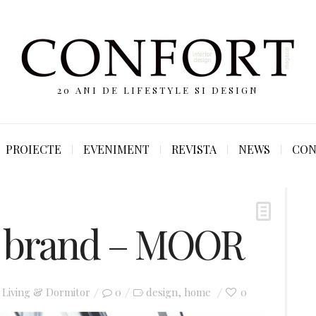
20 ANI DE LIFESTYLE SI DESIGN
PROIECTE
EVENIMENT
REVISTA
NEWS
CON
i brand – MOOR
n
Living & Dormitor
0
design
home
0
,