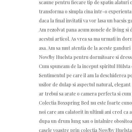
scaune pentru fiecare tip de spatiu alaturi c
transforma o simpla cina intr-o experienta 
daca la final invitatii va vor lasa un bacsis
Am rezolvat pana acum zonele de living si
acestui articol. As vrea sa ma urmati in dor
asa. Am sa mut atentia de la aceste ganduri 
Now!by Huelsta pentru dormitoare si dressi
Cum spuneam de la inceput spiritul Hülsta 
Sentimentul pe care il am la deschiderea perf
usilor de dulap si aspectul natural, elega
ar trebui sa arate o camera perfecta si cum a
Colectia Boxspring Bed nu este foarte cuno
noi care am calatorit in ultimii ani cred c
dupa un drum lung sau o intalnire obositoar
casele voastre prin colectia Now!by Huelsta