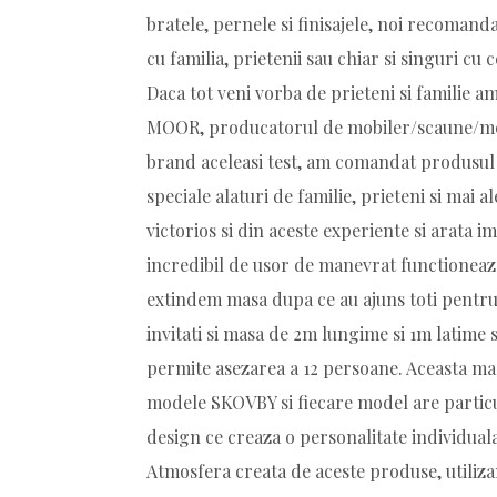
bratele, pernele si finisajele, noi recomand
cu familia, prietenii sau chiar si singuri cu
Daca tot veni vorba de prieteni si familie 
MOOR, producatorul de mobiler/scaune/mes
brand aceleasi test, am comandat produsu
speciale alaturi de familie, prieteni si mai al
victorios si din aceste experiente si arata 
incredibil de usor de manevrat functioneaza
extindem masa dupa ce au ajuns toti pentr
invitati si masa de 2m lungime si 1m latime
permite asezarea a 12 persoane. Aceasta ma
modele SKOVBY si fiecare model are particula
design ce creaza o personalitate individuala
Atmosfera creata de aceste produse, utilizan