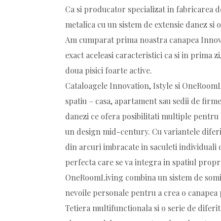
Ca si producator specializat in fabricarea 
metalica cu un sistem de extensie danez si o
Am cumparat prima noastra canapea Innovati
exact aceleasi caracteristici ca si in prima zi
doua pisici foarte active.
Cataloagele Innovation, Istyle si OneRoomLi
spatiu – casa, apartament sau sedii de firme
danezi ce ofera posibilitati multiple pentru 
un design mid-century. Cu variantele diferit
din arcuri imbracate in saculeti individual
perfecta care se va integra in spatiul propr
OneRoomLiving combina un sistem de somiera
nevoile personale pentru a crea o canapea p
Tetiera multifunctionala si o serie de diferit