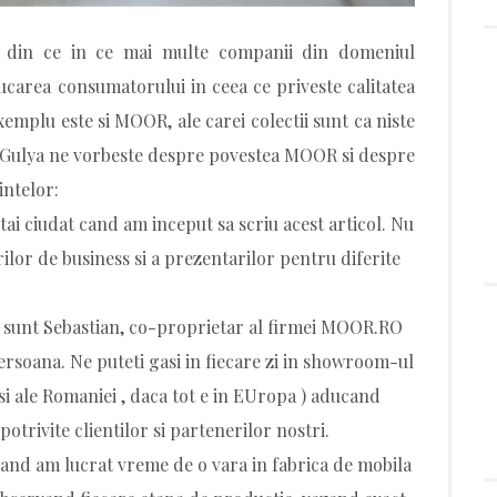
 din ce in ce mai multe companii din domeniul
area consumatorului in ceea ce priveste calitatea
exemplu este si MOOR, ale carei colectii sunt ca niste
n Gulya ne vorbeste despre povestea MOOR si despre
intelor:
ai ciudat cand am inceput sa scriu acest articol. Nu
ilor de business si a prezentarilor pentru diferite
 sunt Sebastian, co-proprietar al firmei MOOR.RO
persoana. Ne puteti gasi in fiecare zi in showroom-ul
si ale Romaniei , daca tot e in EUropa ) aducand
potrivite clientilor si partenerilor nostri.
and am lucrat vreme de o vara in fabrica de mobila