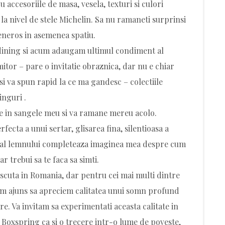
u accesoriile de masa, vesela, texturi si culori
la nivel de stele Michelin. Sa nu ramaneti surprinsi
 generos in asemenea spatiu.
 dining si acum adaugam ultimul condiment al
mitor – pare o invitatie obraznica, dar nu e chiar
si va spun rapid la ce ma gandesc – colectiile
nguri .
e in sangele meu si va ramane mereu acolo.
ecta a unui sertar, glisarea fina, silentioasa a
nt al lemnului completeaza imaginea mea despre cum
r trebui sa te faca sa simti.
scuta in Romania, dar pentru cei mai multi dintre
a am ajuns sa apreciem calitatea unui somn profund
e. Va invitam sa experimentati aceasta calitate in
 Boxspring ca si o trecere intr-o lume de poveste,