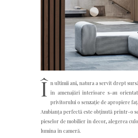
Î
n ultimii ani, natura a servit drept surs
în amenajări interioare s-au orienta
privitorului o senzație de apropiere fa
Ambianța perfectă este obținută printr-o s
pieselor de mobilier în decor, alegerea culo
lumina în cameră.