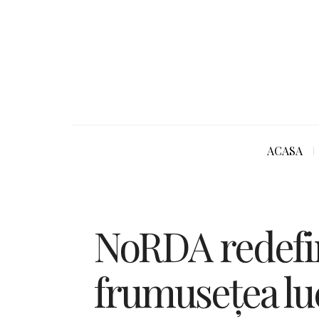
ACASA
NoRDA redefi
frumusețea luc