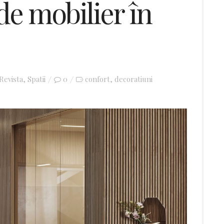
de mobilier în
Revista
,
Spatii
0
confort
decoratiuni
,