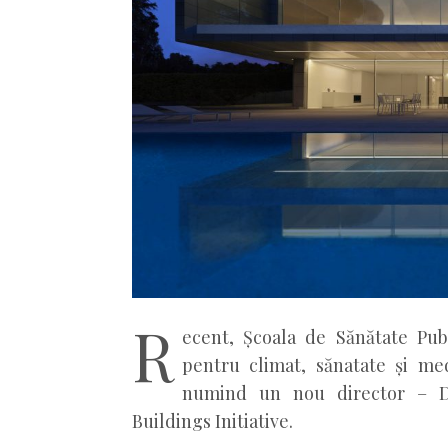
R
ecent, Școala de Sănătate Pub
pentru climat, sănatate și me
numind un nou director – Dr
Buildings Initiative.