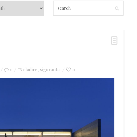
0
cladire
siguranta
0
,