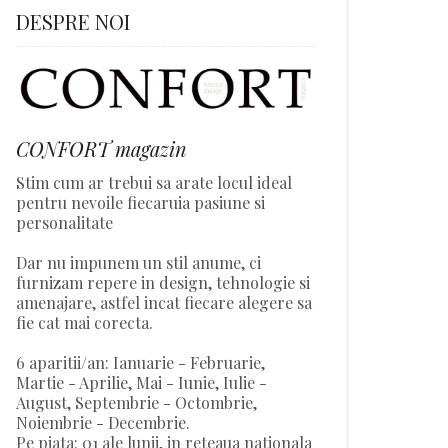
DESPRE NOI
CONFORT magazin
Stim cum ar trebui sa arate locul ideal
pentru nevoile fiecaruia pasiune si
personalitate
Dar nu impunem un stil anume, ci
furnizam repere in design, tehnologie si
amenajare, astfel incat fiecare alegere sa
fie cat mai corecta.
6 aparitii/an: Ianuarie - Februarie,
Martie - Aprilie, Mai - Iunie, Iulie -
August, Septembrie - Octombrie,
Noiembrie - Decembrie.
Pe piata: 01 ale lunii, in reteaua nationala