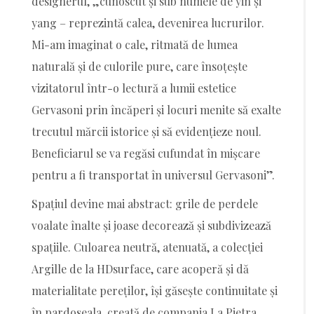
designerul, „cunoscut și sub numele de yin și
yang – reprezintă calea, devenirea lucrurilor.
Mi-am imaginat o cale, ritmată de lumea
naturală și de culorile pure, care însoțește
vizitatorul într-o lectură a lumii estetice
Gervasoni prin încăperi și locuri menite să exalte
trecutul mărcii istorice și să evidențieze noul.
Beneficiarul se va regăsi cufundat în mișcare
pentru a fi transportat în universul Gervasoni”.
Spațiul devine mai abstract: grile de perdele
voalate înalte și joase decorează și subdivizează
spațiile. Culoarea neutră, atenuată, a colecției
Argille de la HDsurface, care acoperă și dă
materialitate pereților, își găsește continuitate și
în pardoseala, creată de compania La Pietra