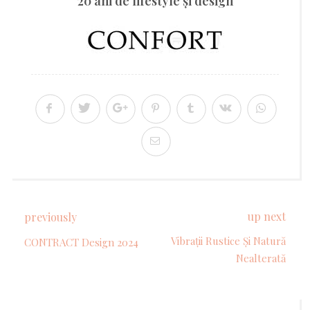
20 ani de lifestyle şi design
up next
previously
Vibrații Rustice Și Natură
CONTRACT Design 2024
Nealterată