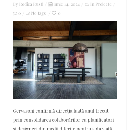
By
Rodica Rusti
Posted
iunie 14, 2024
In
Proiecte
0
on
0
No tags
Gervasoni confirmă direcția luată anul trecut
prin consolidarea colaborărilor cu planificatori
și designeri din medii diferite pentru a da viață