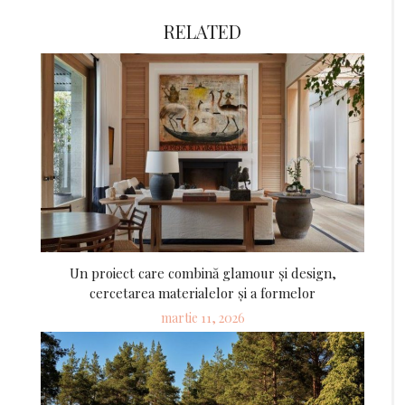
RELATED
Un proiect care combină glamour și design,
cercetarea materialelor și a formelor
Posted
martie 11, 2026
on