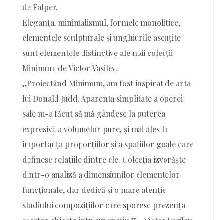
de Falper.
Eleganța, minimalismul, formele monolitice,
elementele sculpturale și unghiurile ascuțite
sunt elementele distinctive ale noii colecții
Minimum de Victor Vasilev.
„Proiectând Minimum, am fost inspirat de arta
lui Donald Judd. Aparenta simplitate a operei
sale m-a făcut să mă gândesc la puterea
expresivă a volumelor pure, și mai ales la
importanța proporțiilor și a spațiilor goale care
definesc relațiile dintre ele. Colecția izvorăște
dintr-o analiză a dimensiunilor elementelor
funcționale, dar dedică și o mare atenție
studiului compozițiilor care sporesc prezența