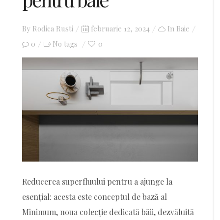
By
Rodica Rusti
Posted
februarie 12, 2024
In
Baie
0
on
0
No tags
Reducerea superfluului pentru a ajunge la
esențial: acesta este conceptul de bază al
Minimum, noua colecție dedicată băii, dezvăluită