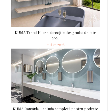
KUMA Trend House: direcțiile designului de baie
2026
Posted
mai 27, 2026
on
KUMA România – soluția completă pentru proiecte