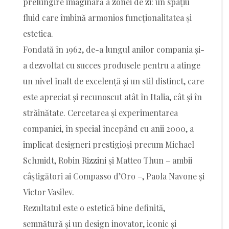
prelungire imaginară a zonei de zi: un spațiu
fluid care îmbină armonios funcționalitatea și
estetica.
Fondată în 1962, de-a lungul anilor compania și-
a dezvoltat cu succes produsele pentru a atinge
un nivel înalt de excelență și un stil distinct, care
este apreciat și recunoscut atât în Italia, cât și în
străinătate. Cercetarea și experimentarea
companiei, în special începând cu anii 2000, a
implicat designeri prestigioși precum Michael
Schmidt, Robin Rizzini și Matteo Thun – ambii
câștigători ai Compasso d’Oro –, Paola Navone și
Victor Vasilev.
Rezultatul este o estetică bine definită,
semnătură și un design inovator, iconic și