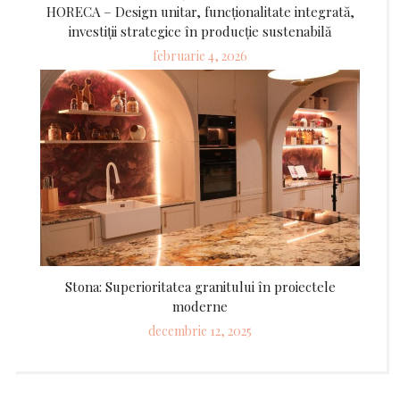
HORECA – Design unitar, funcționalitate integrată,
investiții strategice în producție sustenabilă
Posted
februarie 4, 2026
on
Stona: Superioritatea granitului în proiectele
moderne
Posted
decembrie 12, 2025
on